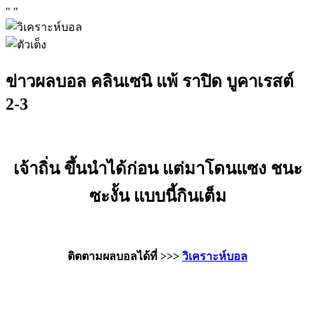
"
"
ข่าวผลบอล คลินเซนิ แพ้ ราปิด บูคาเรสต์
2-3
เจ้าถิ่น ขึ้นนำได้ก่อน แต่มาโดนแซง ชนะ
ซะงั้น แบบนี้กินเต็ม
ติตตามผลบอลได้ที่ >>>
วิเคราะห์บอล