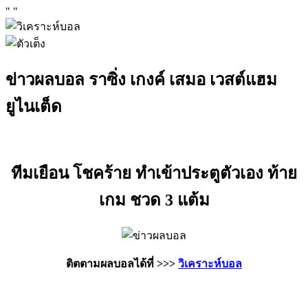
"
"
ข่าวผลบอล ราซิ่ง เกงค์ เสมอ เวสต์แฮม
ยูไนเต็ด
ทีมเยือน โชคร้าย ทำเข้าประตูตัวเอง ท้าย
เกม ชวด 3 แต้ม
ติตตามผลบอลได้ที่ >>>
วิเคราะห์บอล