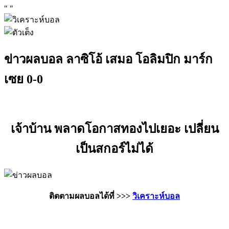
"
"
ข่าวผลบอล ลาซิโอ้ เสมอ โอลิมปิก มาร์ก
เซย 0-0
เจ้าบ้าน พลาดโอกาสทองไปเยอะ เปลี่ยน
เป็นสกอร์ไม่ได้
ติตตามผลบอลได้ที่ >>>
วิเคราะห์บอล