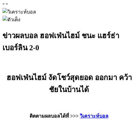
"
"
ข่าวผลบอล ฮอฟเฟ่นไฮม์ ชนะ แฮร์ธ่า
เบอร์ลิน 2-0
ฮอฟเฟ่นไฮม์ งัดโชว์สุดยอด ออกมา คว้า
ชัยในบ้านได้
ติตตามผลบอลได้ที่ >>>
วิเคราะห์บอล