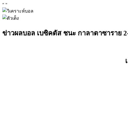
"
"
ข่าวผลบอล เบซิคตัส ชนะ กาลาตาซาราย 2
เ