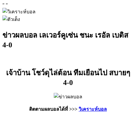
"
"
ข่าวผลบอล เลเวอร์คูเซ่น ชนะ เรอัล เบติส
4-0
เจ้าบ้าน โชว์ดุไล่ต้อน ทีมเยือนไป สบายๆ
4-0
ติตตามผลบอลได้ที่ >>>
วิเคราะห์บอล