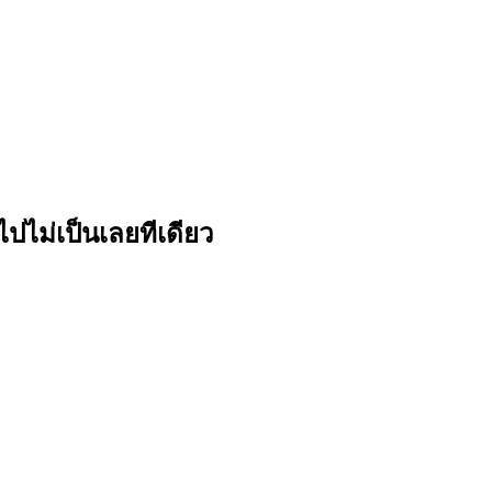
ไปไม่เป็นเลยทีเดียว