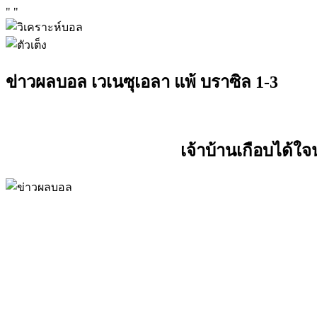
"
"
ข่าวผลบอล เวเนซุเอลา แพ้ บราซิล 1-3
เจ้าบ้านเกือบได้ใจ