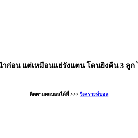
นำก่อน แต่เหมือนเเย่รังแตน โดนยิงคืน 3 ลูก 
ติตตามผลบอลได้ที่ >>>
วิเคราะห์บอล