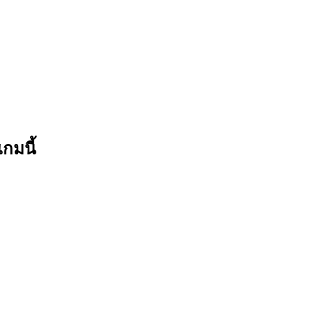
กมนี้