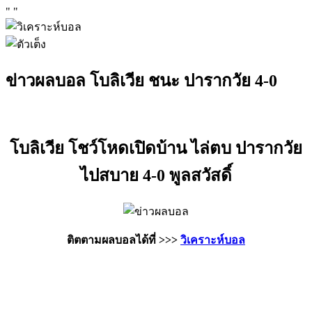
"
"
ข่าวผลบอล โบลิเวีย ชนะ ปารากวัย 4-0
โบลิเวีย โชว์โหดเปิดบ้าน ไล่ตบ ปารากวัย
ไปสบาย 4-0 พูลสวัสดิ์
ติตตามผลบอลได้ที่ >>>
วิเคราะห์บอล