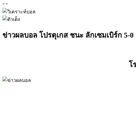
"
"
ข่าวผลบอล โปรตุเกส ชนะ ลักเซมเบิร์ก 5-0
โร