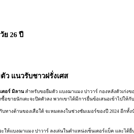
ัย 26 ปี
ืมตัว แนวรับชาวฝรั่งเศส
นเตอร์ มิลาน
สำหรับขอยืมตัว แบงฌาแมง ปาวาร์ กองหลังตัวเก่งของ
าดซื้อขายนักเตะจะปิดตัวลง พวกเขาได้มีการยื่นข้อเสนอเข้าไปให้
ู่กับทางด้านของเสือใต้ จะหมดลงในช่วงซัมเมอร์ของปี 2024 อีกทั้งนั
ี่จะให้แบงฌาแมง ปาวาร์ ลงเล่นในตำแหน่งเซ็นเตอร์แบ็ค และได้ยื่น