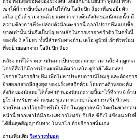
ด้วย ทั้งนี้สื่อชื่อดังของฝรั่งเศส ได้ออกมายืนยันว่า ฟูแล่ม พวก
เขาได้มีการยื่นข้อเสนอไปให้กับ โอลิมปิก ลียง เพื่อขอยืมตัว
เลโอ ดูบัวส์ ร่วมงานด้วย แต่ทว่า ทางต้นสังกัดของนักเตะนั้น มี
ความต้องการที่จะปล่อยตัวนักเตะรายนี้ ออกไปจากทีมแบบซื้อ
ขาดเท่านั้น นั่นจึงเป็นปัญหาหลักในการเจรจาคว้าตัว ในครั้งนี้
ของทั้ง 2 สโมสร ทั้งนี้สำหรับทางด้าน เลโอ ดูบัวส์ เจ้าตัวพร้อม
ที่จะย้ายออกจาก โอลิมปิก ลียง
หลังจากที่ได้ร่วมงานกันมา เป็นระยะเวลายาวนานถึง 4 ฤดูกาล
โดยที่สื่อได้มีการเปิดเผยเพิ่มเติมว่า เลโอ ดูบัวส์ ได้มองหา
โอกาสในการย้ายทีม เพื่อไปหาประสบการณ์ใหม่ๆ และต้องการ
ย้ายออกจากลีกสูงสุด ของฝรั่งเศสอีกด้วย โดยทางด้านของต้น
สังกัดของนักเตะ ได้ตั้งค่าตัวของนักเตะรายนี้เอาไว้ที่ราว 8 ล้าน
ยูโร สำหรับทางด้านของ ฟูแล่ม พวกเขาต้องการเสริมนักเตะ
รายใหม่ เอาไว้ลุยศึกพรีเมียร์ลีก ในฤดูกาลหน้า โดยในช่วงก่อน
หน้านี้ พวกเขาได้มีกระแสข่าวโยงกับ จีบริล ซีดีเบ้ แข้งแนวรับที่
ได้สิ้นสุดสัญญากับทาง โมนาโก ด้วยอีกรายนั่นเอง
อ่านเพิ่มเติม
วิเคราะห์บอล