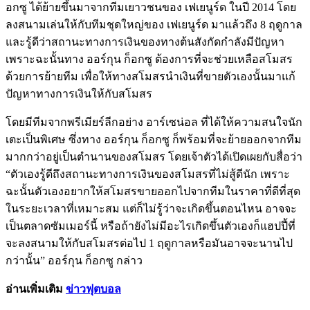
อกซู ได้ย้ายขึ้นมาจากทีมเยาวชนของ เฟเยนูร์ด ในปี 2014 โดย
ลงสนามเล่นให้กับทีมชุดใหญ่ของ เฟเยนูร์ด มาแล้วถึง 8 ฤดูกาล
และรู้ดีว่าสถานะทางการเงินของทางต้นสังกัดกำลังมีปัญหา
เพราะฉะนั้นทาง ออร์กุน ก็อกซู ต้องการที่จะช่วยเหลือสโมสร
ด้วยการย้ายทีม เพื่อให้ทางสโมสรนำเงินที่ขายตัวเองนั้นมาแก้
ปัญหาทางการเงินให้กับสโมสร
โดยมีทีมจากพรีเมียร์ลีกอย่าง อาร์เซน่อล ที่ได้ให้ความสนใจนัก
เตะเป็นพิเศษ ซึ่งทาง ออร์กุน ก็อกซู ก็พร้อมที่จะย้ายออกจากทีม
มากกว่าอยู่เป็นตำนานของสโมสร โดยเจ้าตัวได้เปิดเผยกับสื่อว่า
“ตัวเองรู้ดีถึงสถานะทางการเงินของสโมสรที่ไม่สู้ดีนัก เพราะ
ฉะนั้นตัวเองอยากให้สโมสรขายออกไปจากทีมในราคาที่ดีที่สุด
ในระยะเวลาที่เหมาะสม แต่ก็ไม่รู้ว่าจะเกิดขึ้นตอนไหน อาจจะ
เป็นตลาดซัมเมอร์นี้ หรือถ้ายังไม่มีอะไรเกิดขึ้นตัวเองก็แฮปปี้ที่
จะลงสนามให้กับสโมสรต่อไป 1 ฤดูกาลหรือมันอาจจะนานไป
กว่านั้น” ออร์กุน ก็อกซู กล่าว
อ่านเพิ่มเติม
ข่าวฟุตบอล