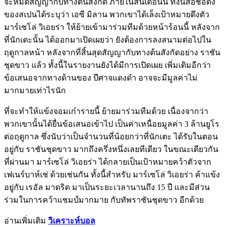
จะหมดสัญญากับทางต้นสังกัด ภายในสิ้นเดือนนี้ ทั้งนี้สื่อชื่อดัง
ของสเปนได้ระบุว่า เอซี มิลาน พวกเขาได้เล็งเป้าหมายดึงตัว
มาร์เซโล่ วิเอยร่า ให้ย้ายเข้ามาร่วมทีมด้วยหน้าร้อนนี้ หลังจาก
ที่นักเตะนั้น ได้ออกมาเปิดเผยว่า ยังต้องการลงสนามต่อไปใน
ฤดูกาลหน้า หลังจากที่สิ้นสุดสัญญากับทางต้นสังกัดอย่าง ราชัน
ชุดขาว แล้ว ทั้งนี้ในรายงานยังได้มีการเปิดเผย เพิ่มเติมอีกว่า
ข้อเสนอจากทางด้านของ ปีศาจแดงดำ อาจจะมีมูลค่าไม่
มากมายเท่าไรนัก
ที่จะทำให้แข้งจอมเก๋ารายนี้ ย้ายมาร่วมทีมด้วย เนื่องจากว่า
พวกเขานั้นได้ยื่นข้อเสนอเข้าไป เป็นค่าเหนื่อยมูลค่า 3 ล้านยูโร
ต่อฤดูกาล ซึ่งนับว่าเป็นจำนวนที่น้อยกว่าที่นักเตะ ได้รับในตอน
อยู่กับ ราชันชุดขาว มากถึงครึ่งหนึ่งเลยทีเดียว ในขณะเดียวกัน
ที่ผ่านมา มาร์เซโล่ วิเอยร่า ได้กลายเป็นเป้าหมายคว้าตัวจาก
เฟเนร์บาห์เช่ ด้วยเช่นกัน ทั้งนี้สำหรับ มาร์เซโล่ วิเอยร่า ค้าแข้ง
อยู่กับ เรอัล มาดริด มาเป็นระยะเวลานานถึง 15 ปี และมีส่วน
ร่วมในการคว้าแชมป์มากมาย กับทัพราชันชุดขาว อีกด้วย
อ่านเพิ่มเติม
วิเคราะห์บอล