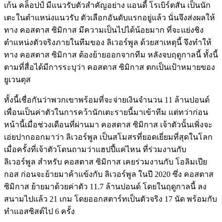
เก้น คล็อปป์ มีแนวรับตัวสำคัญอย่าง แอนดี้ โรเบิร์ตสัน เป็นนัก
เตะในตำแหน่งแนวรับ ตัวเลือกอันดับแรกอยู่แล้ว นั่นจึงส่งผลให้
ทาง คอสตาส ซิมิกาส มีความเป็นไปได้น้อยมาก ที่จะแย่งชิง
ตำแหน่งตัวจริงภายในทีมของ ลิเวอร์พูล ด้วยสาเหตุนี้ จึงทำให้
ทาง คอสตาส ซิมิกาส ต้องย้ายออกจากทีม หลังจบฤดูกาลนี้ ทั้งนี้
ตามที่สื่อได้มีการระบุว่า คอสตาส ซิมิกาส ตกเป็นเป้าหมายของ
ยูเวนตุส
ทั้งนี้เชื่อกันว่าพวกเขาพร้อมที่จะจ่ายเงินจำนวน 11 ล้านปอนด์
เพื่อนเป็นค่าตัวในการคว้านักเตะรายนี้มาเข้าทีม แต่ทว่าก่อน
หน้านี้เมื่อช่วงเดือนที่ผ่านมา คอสตาส ซิมิกาส เจ้าตัวนั้นเพิ่งจะ
เอ่ยปากออกมาว่า ลิเวอร์พูล เป็นสโมสรที่ยอดเยี่ยมที่สุดในโลก
เมื่อครั้งที่เจ้าตัวโดนถามว่าแฮปปี้แค่ไหน ที่ร่วมงานกับ
ลิเวอร์พูล สำหรับ คอสตาส ซิมิกาส เคยร่วมงานกับ โอลิมเปีย
กอส ก่อนจะย้ายมาค้าแข้งกับ ลิเวอร์พูล ในปี 2020 ซึ่ง คอสตาส
ซิมิกาส ย้ายมาด้วยค่าตัว 11.7 ล้านปอนด์ โดยในฤดูกาลนี้ ลง
สนามไปแล้ว 21 เกม โดยออกสตาร์ทเป็นตัวจริง 17 นัด พร้อมกับ
ทำแอสซิสต์ไป 6 ครั้ง