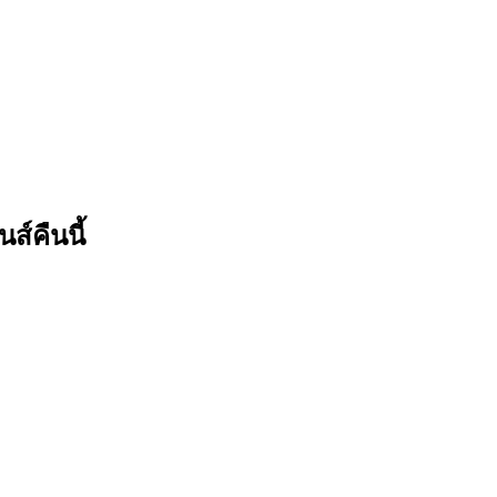
ส์คืนนี้