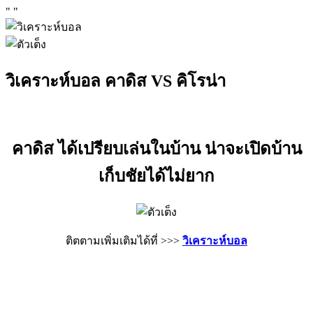
"
"
วิเคราะห์บอล คาดิส VS คิโรน่า
คาดิส ได้เปรียบเล่นในบ้าน น่าจะเปิดบ้าน
เก็บชัยได้ไม่ยาก
ติตตามเพิ่มเติมได้ที่ >>>
วิเคราะห์บอล