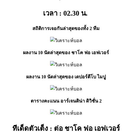
เวลา : 02.30
น.
สถิติการเจอกันล่าสุดของทั้ง 2 ทีม
ผลงาน 10 นัดล่าสุดของ ชาโค ฟอ เอฟเวอร์
ผลงาน 10 นัดล่าสุดของ เดปอร์ตีโบ ไมปู
ตารางคะแนน อาร์เจนติน่า ดิวิชั่น 2
ทีเด็ดตัวเต็ง : ต่อ ชาโค ฟอ เอฟเวอร์