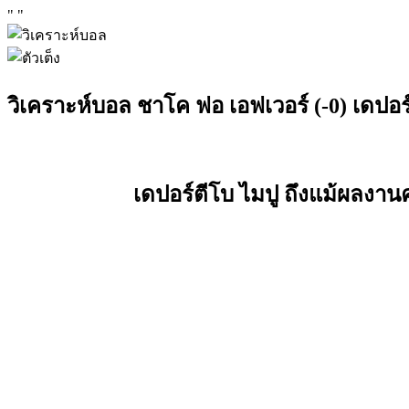
"
"
วิเคราะห์บอล ชาโค ฟอ เอฟเวอร์ (-0) เดปอร
เดปอร์ตีโบ ไมปู ถึงแม้ผลงานค