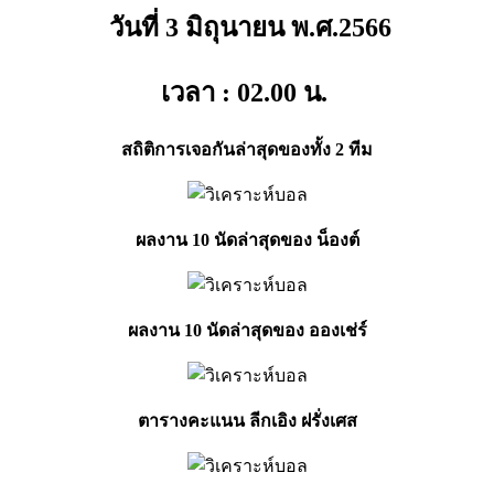
วันที่ 3 มิถุนายน พ.ศ.2566
เวลา : 02.00
น.
สถิติการเจอกันล่าสุดของทั้ง 2 ทีม
ผลงาน 10 นัดล่าสุดของ น็องต์
ผลงาน 10 นัดล่าสุดของ อองเช่ร์
ตารางคะแนน ลีกเอิง ฝรั่งเศส