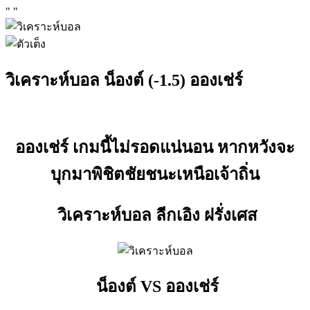
"
"
วิเคราะห์บอล น็องต์ (-1.5) อองเช่ร์
อองเช่ร์ เกมนี้ไม่รอดแน่นอน หากหวังจะ
บุกมาพิชิตชัยชนะเหนือเจ้าถิ่น
วิเคราะห์บอล ลีกเอิง ฝรั่งเศส
น็องต์ VS อองเช่ร์