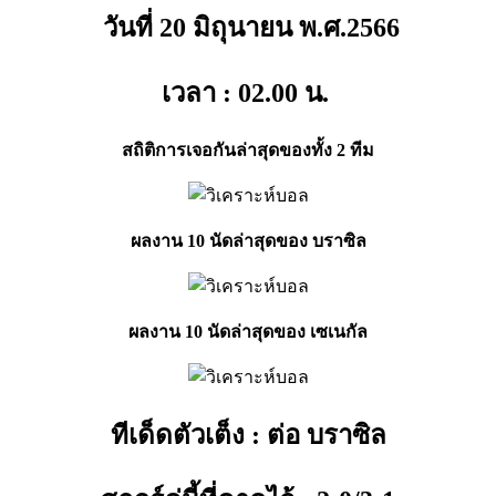
วันที่ 20 มิถุนายน พ.ศ.2566
เวลา : 02.00
น.
สถิติการเจอกันล่าสุดของทั้ง 2 ทีม
ผลงาน 10 นัดล่าสุดของ บราซิล
ผลงาน 10 นัดล่าสุดของ เซเนกัล
ทีเด็ดตัวเต็ง : ต่อ บราซิล