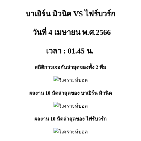
บาเยิร์น มิวนิค VS ไฟร์บวร์ก
วันที่ 4 เมษายน พ.ศ.2566
เวลา : 01.45
น.
สถิติการเจอกันล่าสุดของทั้ง 2 ทีม
ผลงาน 10 นัดล่าสุดของ บาเยิร์น มิวนิค
ผลงาน 10 นัดล่าสุดของ ไฟร์บวร์ก