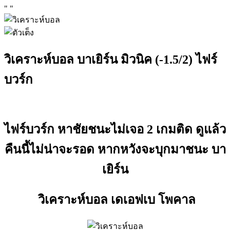
"
"
วิเคราะห์บอล บาเยิร์น มิวนิค (-1.5/2) ไฟร์
บวร์ก
ไฟร์บวร์ก หาชัยชนะไม่เจอ 2 เกมติด ดูแล้ว
คืนนี้ไม่น่าจะรอด หากหวังจะบุกมาชนะ บา
เยิร์น
วิเคราะห์บอล เดเอฟเบ โพคาล