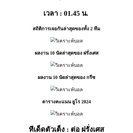
เวลา : 01.45
น.
สถิติการเจอกันล่าสุดของทั้ง 2 ทีม
ผลงาน 10 นัดล่าสุดของ ฝรั่งเศส
ผลงาน 10 นัดล่าสุดของ กรีซ
ตารางคะแนน ยูโร 2024
ทีเด็ดตัวเต็ง : ต่อ ฝรั่งเศส