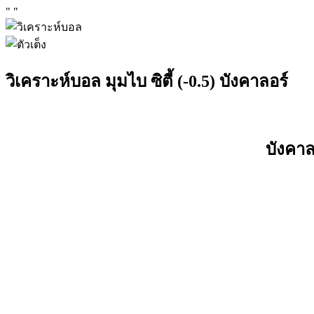
"
"
วิเคราะห์บอล มุมไบ ซิตี้ (-0.5) บังคาลอร์
บังคาล