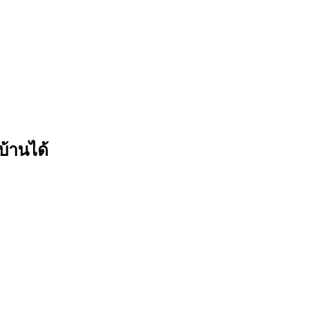
บ้านได้