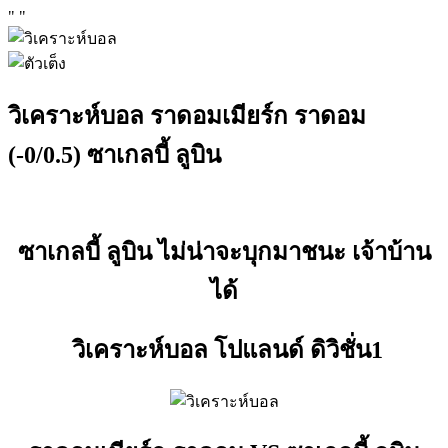
"
"
วิเคราะห์บอล ราดอมเมียร์ก ราดอม
(-0/0.5) ซาเกลบี้ ลูบิน
ซาเกลบี้ ลูบิน ไม่น่าจะบุกมาชนะ เจ้าบ้าน
ได้
วิเคราะห์บอล โปแลนด์ ดิวิชั่น1