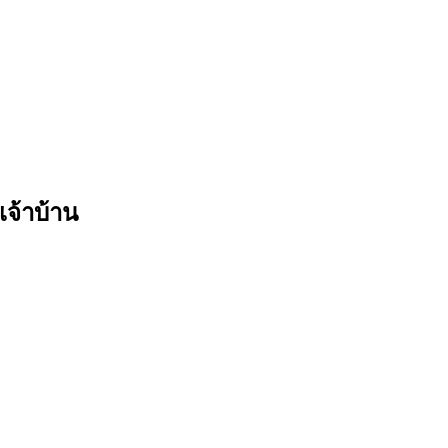
เจ้าบ้าน