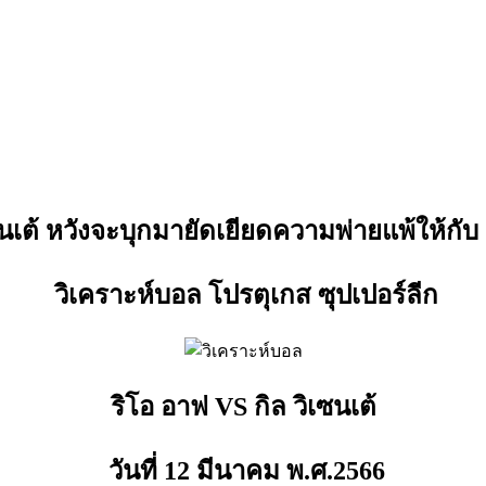
ซนเต้ หวังจะบุกมายัดเยียดความพ่ายแพ้ให้กับ 
วิเคราะห์บอล โปรตุเกส ซุปเปอร์ลีก
ริโอ อาฟ VS กิล วิเซนเต้
วันที่ 12 มีนาคม พ.ศ.2566