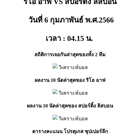
ริโอ อาฟ VS สปอร์ติ้ง ลิสบอน
วันที่ 6 กุมภาพันธ์ พ.ศ.2566
เวลา : 04.15
น.
สถิติการเจอกันล่าสุดของทั้ง 2 ทีม
ผลงาน 10 นัดล่าสุดของ ริโอ อาฟ
ผลงาน 10 นัดล่าสุดของ สปอร์ติ้ง ลิสบอน
ตารางคะแนน โปรตุเกส ซุปเปอร์ลีก