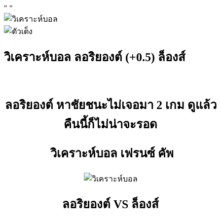
"
"
วิเคราะห์บอล ลอริยองต์ (+0.5) ล็องส์
ลอริยองต์ หาชัยชนะไม่เจอมา 2 เกม ดูแล้ว
คืนนี้ก็ไม่น่าจะรอด
วิเคราะห์บอล เฟรนซ์ คัพ
ลอริยองต์ VS ล็องส์