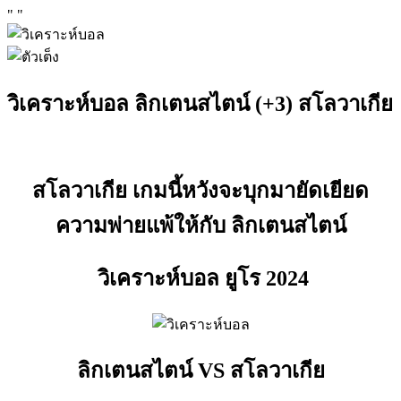
"
"
วิเคราะห์บอล ลิกเตนสไตน์ (+3) สโลวาเกีย
สโลวาเกีย เกมนี้หวังจะบุกมายัดเยียด
ความพ่ายแพ้ให้กับ ลิกเตนสไตน์
วิเคราะห์บอล ยูโร 2024
ลิกเตนสไตน์ VS สโลวาเกีย