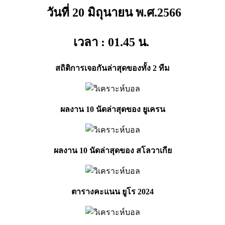
วันที่ 20 มิถุนายน พ.ศ.2566
เวลา : 01.45
น.
สถิติการเจอกันล่าสุดของทั้ง 2 ทีม
ผลงาน 10 นัดล่าสุดของ ยูเครน
ผลงาน 10 นัดล่าสุดของ สโลวาเกีย
ตารางคะแนน ยูโร 2024