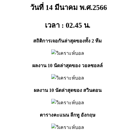
วันที่ 14 มีนาคม พ.ศ.2566
เวลา : 02.45
น.
สถิติการเจอกันล่าสุดของทั้ง 2 ทีม
ผลงาน 10 นัดล่าสุดของ วอลซอลล์
ผลงาน 10 นัดล่าสุดของ สวินดอน
ตารางคะแนน ลีกทู อังกฤษ