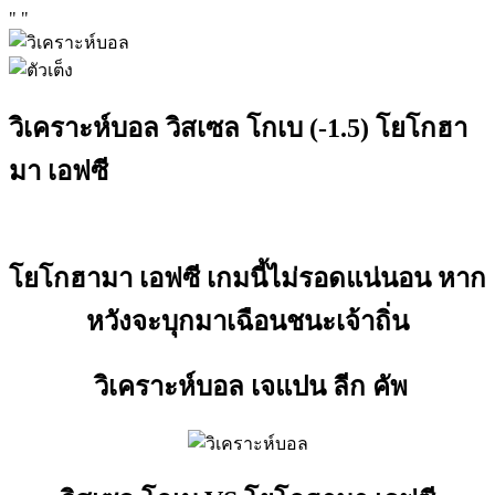
"
"
วิเคราะห์บอล วิสเซล โกเบ (-1.5) โยโกฮา
มา เอฟซี
โยโกฮามา เอฟซี เกมนี้ไม่รอดแน่นอน หาก
หวังจะบุกมาเฉือนชนะเจ้าถิ่น
วิเคราะห์บอล เจแปน ลีก คัพ