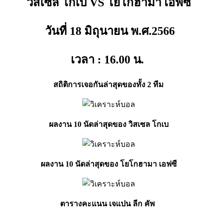
วิสเซล โกเบ VS โยโกฮามา เอฟซี
วันที่ 18 มิถุนายน พ.ศ.2566
เวลา : 16.00
น.
สถิติการเจอกันล่าสุดของทั้ง 2 ทีม
ผลงาน 10 นัดล่าสุดของ วิสเซล โกเบ
ผลงาน 10 นัดล่าสุดของ โยโกฮามา เอฟซี
ตารางคะแนน เจแปน ลีก คัพ