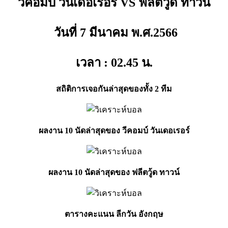
วีคอมบ์ วันเดอเรอร์ VS ฟลีตวู้ด ทาวน์
วันที่ 7 มีนาคม พ.ศ.2566
เวลา : 02.45
น.
สถิติการเจอกันล่าสุดของทั้ง 2 ทีม
ผลงาน 10 นัดล่าสุดของ วีคอมบ์ วันเดอเรอร์
ผลงาน 10 นัดล่าสุดของ ฟลีตวู้ด ทาวน์
ตารางคะแนน ลีกวัน อังกฤษ