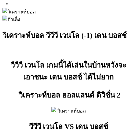
"
"
วิเคราะห์บอล วีวีวี เวนโล (-1) เดน บอสช์
วีวีวี เวนโล เกมนี้ได้เล่นในบ้านหวังจะ
เอาชนะ เดน บอสช์ ได้ไม่ยาก
วิเคราะห์บอล ฮอลแลนด์ ดิวิชั่น 2
วีวีวี เวนโล VS เดน บอสช์