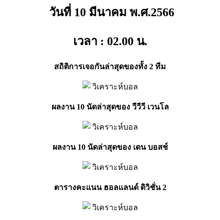
วันที่ 10 มีนาคม พ.ศ.2566
เวลา : 02.00
น.
สถิติการเจอกันล่าสุดของทั้ง 2 ทีม
ผลงาน 10 นัดล่าสุดของ วีวีวี เวนโล
ผลงาน 10 นัดล่าสุดของ เดน บอสช์
ตารางคะแนน ฮอลแลนด์ ดิวิชั่น 2