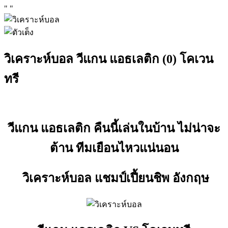
"
"
วิเคราะห์บอล วีแกน แอธเลติก (0) โคเวน
ทรี
วีแกน แอธเลติก คืนนี้เล่นในบ้าน ไม่น่าจะ
ต้าน ทีมเยือนไหวแน่นอน
วิเคราะห์บอล แชมป์เปี้ยนชิพ อังกฤษ