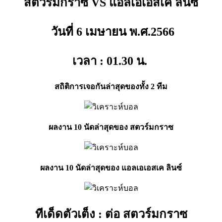
สตวร์มกราซ VS แอลเอเอสเค ลินซ์
วันที่ 6 เมษายน พ.ศ.2566
เวลา : 01.30
น.
สถิติการเจอกันล่าสุดของทั้ง 2 ทีม
ผลงาน 10 นัดล่าสุดของ สตวร์มกราซ
ผลงาน 10 นัดล่าสุดของ แอลเอเอสเค ลินซ์
ทีเด็ดตัวเต็ง : ต่อ สตวร์มกราซ