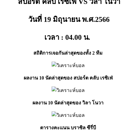
สปอร์ต คลับ เรซิเฟ่ VS วิลา โนวา
วันที่ 19 มิถุนายน พ.ศ.2566
เวลา : 04.00
น.
สถิติการเจอกันล่าสุดของทั้ง 2 ทีม
ผลงาน 10 นัดล่าสุดของ สปอร์ต คลับ เรซิเฟ่
ผลงาน 10 นัดล่าสุดของ วิลา โนวา
ตารางคะแนน บราซิล ซีรี่บี