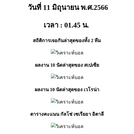
วันที่ 11 มิถุนายน พ.ศ.2566
เวลา : 01.45
น.
สถิติการเจอกันล่าสุดของทั้ง 2 ทีม
ผลงาน 10 นัดล่าสุดของ สเปเซีย
ผลงาน 10 นัดล่าสุดของ เวโรน่า
ตารางคะแนน
กัลโช่ เซเรียอา อิตาลี