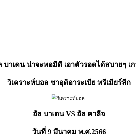
ล บาเดน น่าจะพอมีดี เอาตัวรอดได้สบายๆ เกม
วิเคราะห์บอล ซาอุดิอาระเบีย พรีเมียร์ลีก
อัล บาเดน VS อัล คาลีจ
วันที่ 9 มีนาคม พ.ศ.2566