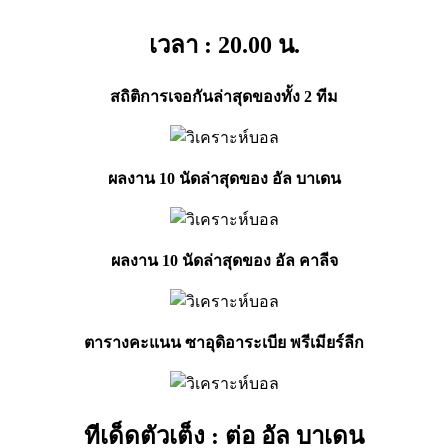
เวลา : 20.00
น.
สถิติการเจอกันล่าสุดของทั้ง 2 ทีม
ผลงาน 10 นัดล่าสุดของ อัล บาเดน
ผลงาน 10 นัดล่าสุดของ อัล คาลีจ
ตารางคะแนน ซาอุดิอาระเบีย พรีเมียร์ลีก
ทีเด็ดตัวเต็ง : ต่อ อัล บาเดน