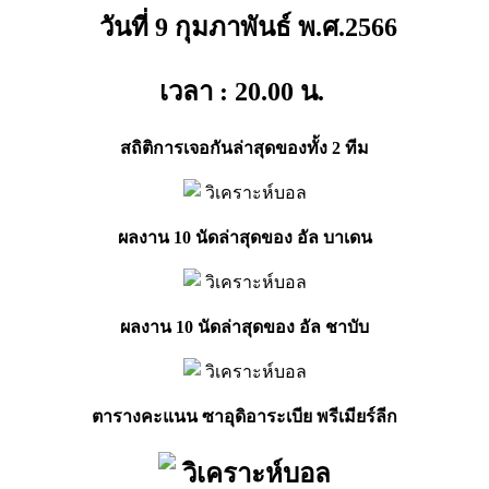
วันที่ 9 กุมภาพันธ์ พ.ศ.2566
เวลา : 20.00
น.
สถิติการเจอกันล่าสุดของทั้ง 2 ทีม
ผลงาน 10 นัดล่าสุดของ อัล บาเดน
ผลงาน 10 นัดล่าสุดของ อัล ชาบับ
ตารางคะแนน ซาอุดิอาระเบีย พรีเมียร์ลีก