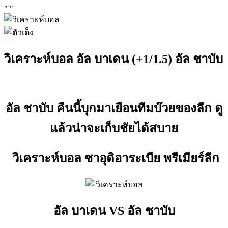
"
"
วิเคราะห์บอล อัล บาเดน (+1/1.5) อัล ชาบับ
อัล ชาบับ คืนนี้บุกมาเยือนทีมบ๊วยของลีก ดู
แล้วน่าจะเก็บชัยได้สบาย
วิเคราะห์บอล ซาอุดิอาระเบีย พรีเมียร์ลีก
อัล บาเดน VS อัล ชาบับ