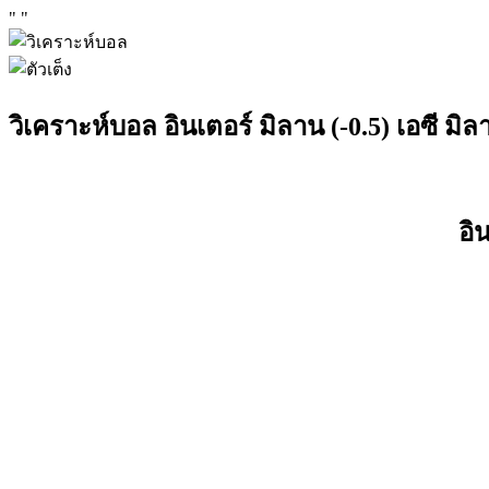
"
"
วิเคราะห์บอล อินเตอร์ มิลาน (-0.5) เอซี มิล
อิ