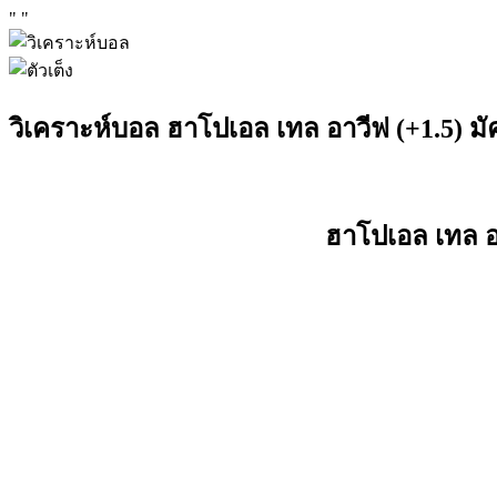
"
"
วิเคราะห์บอล ฮาโปเอล เทล อาวีฟ (+1.5) มั
ฮาโปเอล เทล อา