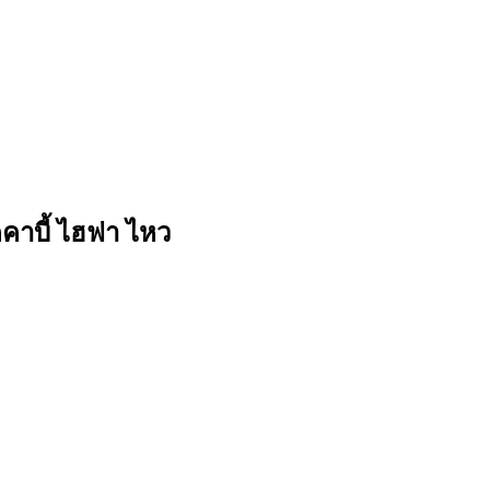
คคาบี้ ไฮฟา ไหว