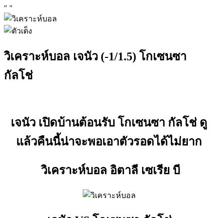
"
"
วิเคราะห์บอล เจนัว (-1/1.5) โกเซนซา
กัลโช่
เจนัว เปิดบ้านต้อนรับ โกเซนซา กัลโช่ ดู
แล้วคืนนี้น่าจะพอเอาตัวรอดได้ไม่ยาก
วิเคราะห์บอล อิตาลี เซเรีย บี