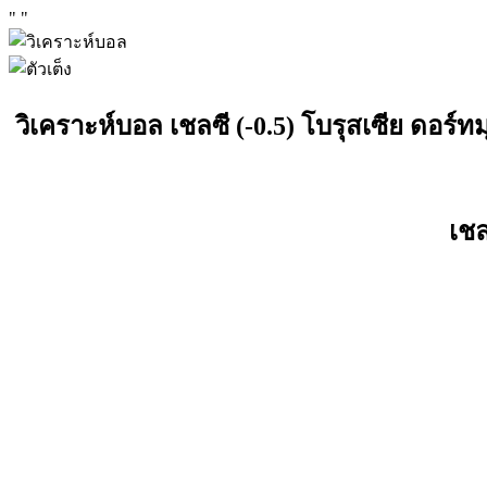
"
"
วิเคราะห์บอล เชลซี (-0.5) โบรุสเซีย ดอร์ทม
เชล