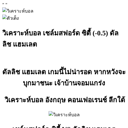
"
"
วิเคราะห์บอล เชล์มสฟอร์ด ซิตี้ (-0.5) ดัล
ลิช แฮมเลต
ดัลลิช แฮมเลต เกมนี้ไม่น่ารอด หากหวังจะ
บุกมาชนะ เจ้าบ้านจอมแกร่ง
วิเคราะห์บอล อังกฤษ คอนเฟอเรนช์ ลีกใต้