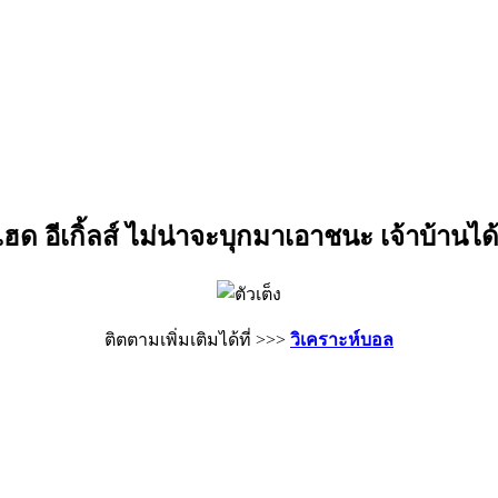
ฮด อีเกิ้ลส์
ไม่น่าจะบุกมาเอาชนะ เจ้าบ้านได้
ติตตามเพิ่มเติมได้ที่ >>>
วิเคราะห์บอล