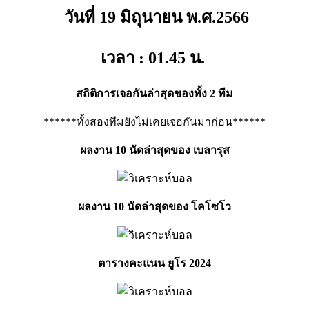
วันที่ 19 มิถุนายน พ.ศ.2566
เวลา : 01.45
น.
สถิติการเจอกันล่าสุดของทั้ง 2 ทีม
******ทั้งสองทีมยังไม่เคยเจอกันมาก่อน******
ผลงาน 10 นัดล่าสุดของ เบลารุส
ผลงาน 10 นัดล่าสุดของ โคโซโว
ตารางคะแนน ยูโร 2024