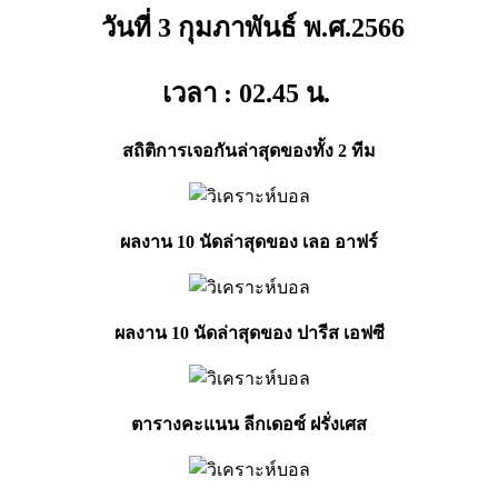
วันที่ 3 กุมภาพันธ์ พ.ศ.2566
เวลา : 02.45
น.
สถิติการเจอกันล่าสุดของทั้ง 2 ทีม
ผลงาน 10 นัดล่าสุดของ เลอ อาฟร์
ผลงาน 10 นัดล่าสุดของ ปารีส เอฟซี
ตารางคะแนน ลีกเดอซ์ ฝรั่งเศส