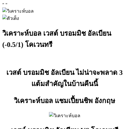
"
"
วิเคราะห์บอล เวสต์ บรอมมิช อัลเบียน
(-0.5/1) โคเวนทรี
เวสต์ บรอมมิช อัลเบียน ไม่น่าจะพลาด 3
แต้มสำคัญในบ้านคืนนี้
วิเคราะห์บอล แชมเปี้ยนชิพ อังกฤษ