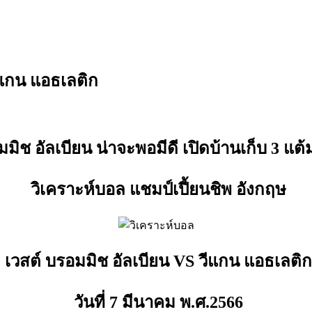
วีแกน แอธเลติก
มมิช อัลเบียน น่าจะพอมีดี เปิดบ้านเก็บ 3 แต
วิเคราะห์บอล แชมป์เปี้ยนชิพ อังกฤษ
เวสต์ บรอมมิช อัลเบียน VS วีแกน แอธเลติก
วันที่ 7 มีนาคม พ.ศ.2566