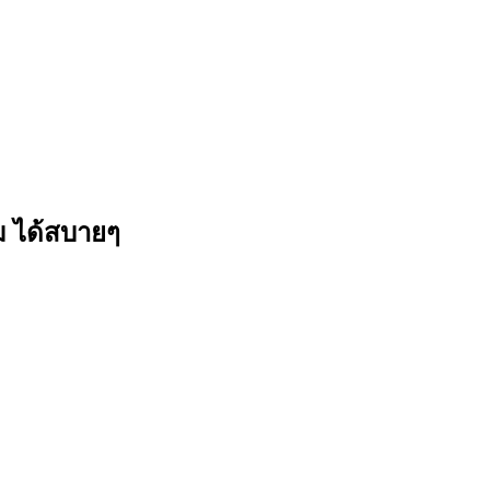
้ม ได้สบายๆ