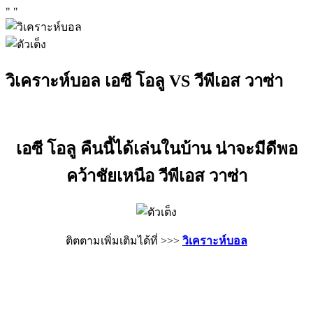
"
"
วิเคราะห์บอล เอซี โอลู VS วีพีเอส วาซ่า
เอซี โอลู คืนนี้ได้เล่นในบ้าน น่าจะมีดีพอ
คว้าชัยเหนือ วีพีเอส วาซ่า
ติตตามเพิ่มเติมได้ที่ >>>
วิเคราะห์บอล