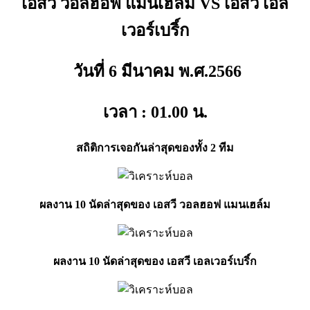
เอสวี วอลฮอฟ แมนเฮล์ม VS เอสวี เอล
เวอร์เบริ์ก
วันที่ 6 มีนาคม พ.ศ.2566
เวลา : 01.00
น.
สถิติการเจอกันล่าสุดของทั้ง 2 ทีม
ผลงาน 10 นัดล่าสุดของ เอสวี วอลฮอฟ แมนเฮล์ม
ผลงาน 10 นัดล่าสุดของ เอสวี เอลเวอร์เบริ์ก